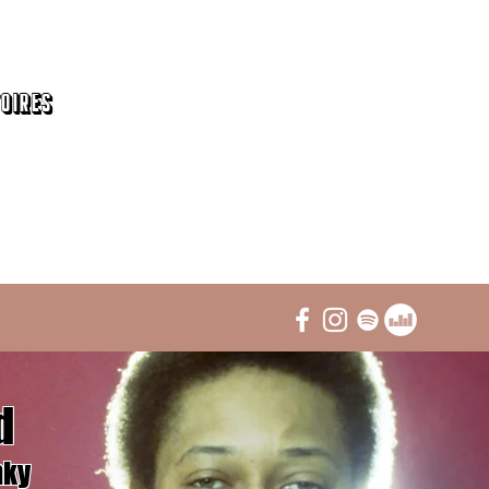
toires
d
nky