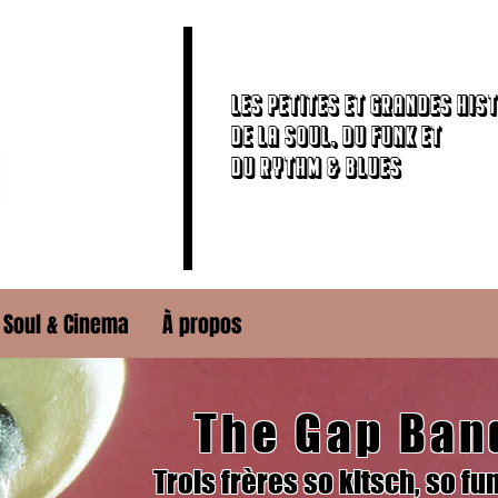
Les petites et grandes his
de la Soul, du Funk et
du Rythm & Blues
Soul & Cinema
À propos
The Gap Ban
Trois frères so kitsch, so fu