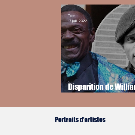
Tom
17 juil. 2022
Disparition de Willia
leader de The Delfoni
hommage au lover d
Philadelphie
Portraits d'artistes