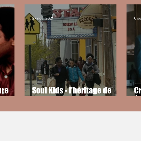
27 nov. 2021
6 se
ure
Soul Kids - l'héritage de
Cr
ombat
Stax au cinéma
Ét