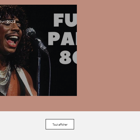
m
évr. 2022
aylist #4 - Funk Party 80's
Tout afficher