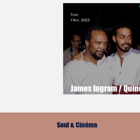
Tom
1 févr. 2023
James Ingram / Quin
Jones : Destins liés
Soul & Cinéma