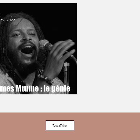
m
anv. 2022
ames Mtume : le génie
nk à l'origine de Juicy de
e Notorious B.I.G
Tout afficher