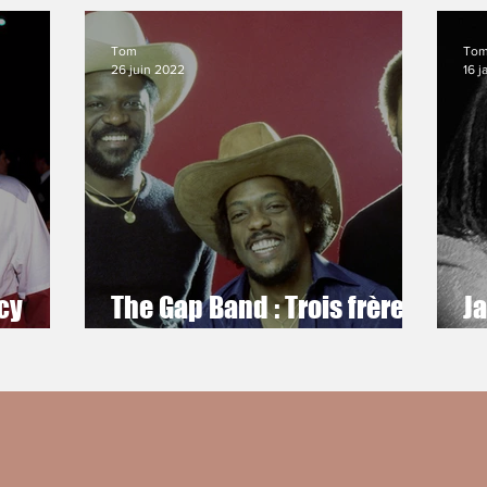
Tom
To
26 juin 2022
16 j
cy
The Gap Band : Trois frères
J
so kitsch, so funky
fu
Th