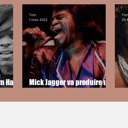
Tom
To
1 mars 2022
25 f
m Hart,
Mick Jagger va produire un
cs :
documentaire sur James
Pl
e
Brown