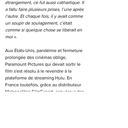
étrangement, ce fut aussi cathartique. Il 
a fallu faire plusieurs prises, l’une après 
l’autre. Et chaque fois, il y avait comme 
un soupir de soulagement, c’était 
comme si quelque chose se libérait en 
moi ».
Aux États-Unis, pandémie et fermeture 
prolongée des cinémas oblige, 
Paramount Pictures qui devait sortir le 
film s'est résolu à le revendre à la 
plateforme de streaming Hulu. En 
France toutefois, grâce au distributeur 
Metropolitan FilmExport, acquéreur des 
droits pour l'hexagone, nous pouvons 
dès ce mercredi 2 juin découvrir sur 
grand écran l'incroyable combat livré 
par Billie Holiday pour faire valoir le 
droit le plus cher dont doit pouvoir jouir 